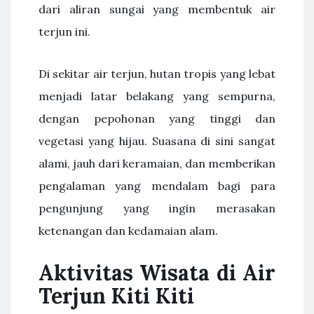
dari aliran sungai yang membentuk air
terjun ini.
Di sekitar air terjun, hutan tropis yang lebat
menjadi latar belakang yang sempurna,
dengan pepohonan yang tinggi dan
vegetasi yang hijau. Suasana di sini sangat
alami, jauh dari keramaian, dan memberikan
pengalaman yang mendalam bagi para
pengunjung yang ingin merasakan
ketenangan dan kedamaian alam.
Aktivitas Wisata di Air
Terjun Kiti Kiti