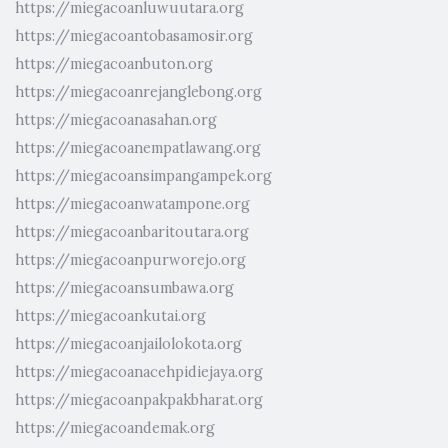
https://miegacoanluwuutara.org
https://miegacoantobasamosir.org
https://miegacoanbuton.org
https://miegacoanrejanglebong.org
https://miegacoanasahan.org
https://miegacoanempatlawang.org
https://miegacoansimpangampek.org
https://miegacoanwatampone.org
https://miegacoanbaritoutara.org
https://miegacoanpurworejo.org
https://miegacoansumbawa.org
https://miegacoankutai.org
https://miegacoanjailolokota.org
https://miegacoanacehpidiejaya.org
https://miegacoanpakpakbharat.org
https://miegacoandemak.org