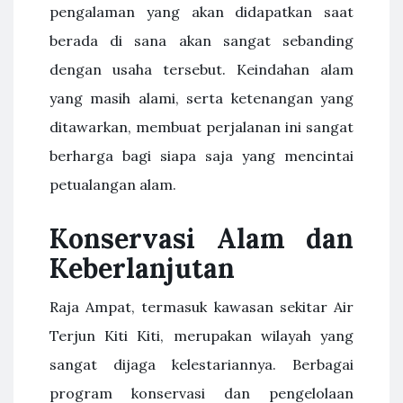
pengalaman yang akan didapatkan saat
berada di sana akan sangat sebanding
dengan usaha tersebut. Keindahan alam
yang masih alami, serta ketenangan yang
ditawarkan, membuat perjalanan ini sangat
berharga bagi siapa saja yang mencintai
petualangan alam.
Konservasi Alam dan
Keberlanjutan
Raja Ampat, termasuk kawasan sekitar Air
Terjun Kiti Kiti, merupakan wilayah yang
sangat dijaga kelestariannya. Berbagai
program konservasi dan pengelolaan