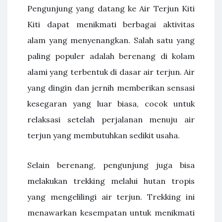
Pengunjung yang datang ke Air Terjun Kiti
Kiti dapat menikmati berbagai aktivitas
alam yang menyenangkan. Salah satu yang
paling populer adalah berenang di kolam
alami yang terbentuk di dasar air terjun. Air
yang dingin dan jernih memberikan sensasi
kesegaran yang luar biasa, cocok untuk
relaksasi setelah perjalanan menuju air
terjun yang membutuhkan sedikit usaha.
Selain berenang, pengunjung juga bisa
melakukan trekking melalui hutan tropis
yang mengelilingi air terjun. Trekking ini
menawarkan kesempatan untuk menikmati