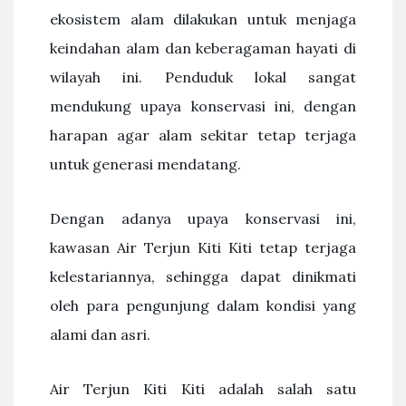
ekosistem alam dilakukan untuk menjaga
keindahan alam dan keberagaman hayati di
wilayah ini. Penduduk lokal sangat
mendukung upaya konservasi ini, dengan
harapan agar alam sekitar tetap terjaga
untuk generasi mendatang.
Dengan adanya upaya konservasi ini,
kawasan Air Terjun Kiti Kiti tetap terjaga
kelestariannya, sehingga dapat dinikmati
oleh para pengunjung dalam kondisi yang
alami dan asri.
Air Terjun Kiti Kiti adalah salah satu