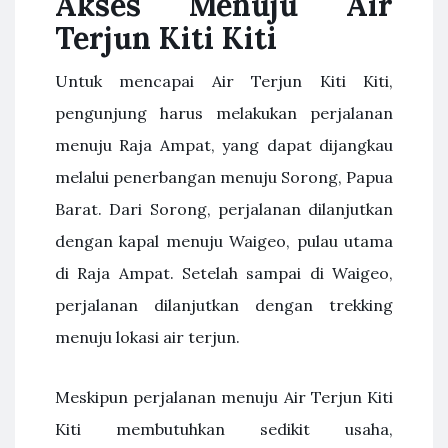
Akses Menuju Air
Terjun Kiti Kiti
Untuk mencapai Air Terjun Kiti Kiti,
pengunjung harus melakukan perjalanan
menuju Raja Ampat, yang dapat dijangkau
melalui penerbangan menuju Sorong, Papua
Barat. Dari Sorong, perjalanan dilanjutkan
dengan kapal menuju Waigeo, pulau utama
di Raja Ampat. Setelah sampai di Waigeo,
perjalanan dilanjutkan dengan trekking
menuju lokasi air terjun.
Meskipun perjalanan menuju Air Terjun Kiti
Kiti membutuhkan sedikit usaha,