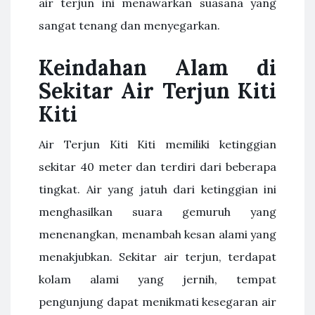
air terjun ini menawarkan suasana yang
sangat tenang dan menyegarkan.
Keindahan Alam di
Sekitar Air Terjun Kiti
Kiti
Air Terjun Kiti Kiti memiliki ketinggian
sekitar 40 meter dan terdiri dari beberapa
tingkat. Air yang jatuh dari ketinggian ini
menghasilkan suara gemuruh yang
menenangkan, menambah kesan alami yang
menakjubkan. Sekitar air terjun, terdapat
kolam alami yang jernih, tempat
pengunjung dapat menikmati kesegaran air