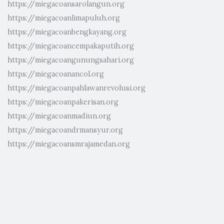
https://miegacoansarolangun.org
https://miegacoanlimapuluh.org
https://miegacoanbengkayang.org
https://miegacoancempakaputih.org
https://miegacoangunungsahari.org
https://miegacoanancol.org
https://miegacoanpahlawanrevolusi.org
https://miegacoanpakerisan.org
https://miegacoanmadiun.org
https://miegacoandrmansyur.org
https://miegacoansmrajamedan.org