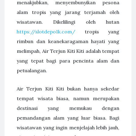
menakjubkan, menyembunyikan pesona
alam tropis yang jarang terjamah oleh
wisatawan. Dikelilingi oleh hutan
https://slotdepo1k.com/
tropis yang
rimbun dan keanekaragaman hayati yang
melimpah, Air Terjun Kiti Kiti adalah tempat
yang tepat bagi para pencinta alam dan
petualangan.
Air Terjun Kiti Kiti bukan hanya sekedar
tempat wisata biasa, namun merupakan
destinasi yang memukau dengan
pemandangan alam yang luar biasa. Bagi
wisatawan yang ingin menjelajah lebih jauh,