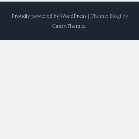
Proudly powered by WordPress
|
Theme: Blogi by
CantoThemes
.