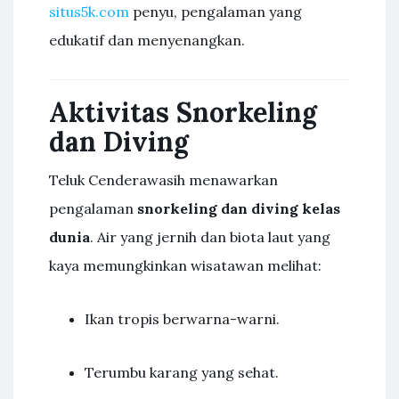
situs5k.com
penyu, pengalaman yang
edukatif dan menyenangkan.
Aktivitas Snorkeling
dan Diving
Teluk Cenderawasih menawarkan
pengalaman
snorkeling dan diving kelas
dunia
. Air yang jernih dan biota laut yang
kaya memungkinkan wisatawan melihat:
Ikan tropis berwarna-warni.
Terumbu karang yang sehat.