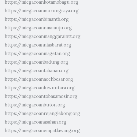
https://miegacoankotamobagu.org
https://miegacoanmurungraya.org
https://miegacoanbimantb.org
https://miegacoannmamuju.org
https://miegacoanmanggaraintt.org
https://miegacoanniasbarat.org
https://miegacoanmagetan.org
https://miegacoanbadung.org
https://miegacoantabanan.org
https://miegacoanacehbesar.org
https://miegacoanluwuutara.org
https://miegacoantobasamosir.org
https://miegacoanbuton.org
https://miegacoanrejanglebong.org
https://miegacoanasahan.org
https://miegacoanempatlawang.org