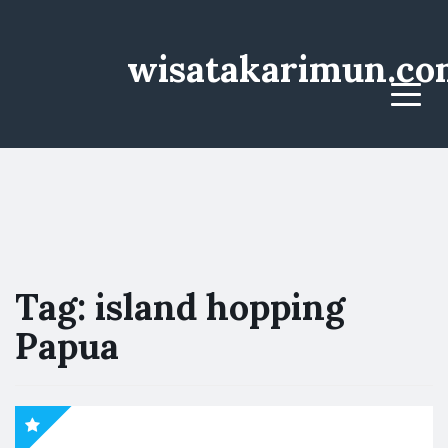
wisatakarimun.co
Menu
Tag:
island hopping
Papua