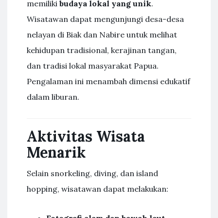
memiliki
budaya lokal yang unik
.
Wisatawan dapat mengunjungi desa-desa
nelayan di Biak dan Nabire untuk melihat
kehidupan tradisional, kerajinan tangan,
dan tradisi lokal masyarakat Papua.
Pengalaman ini menambah dimensi edukatif
dalam liburan.
Aktivitas Wisata
Menarik
Selain snorkeling, diving, dan island
hopping, wisatawan dapat melakukan:
Fotografi alam dan bawah laut
.