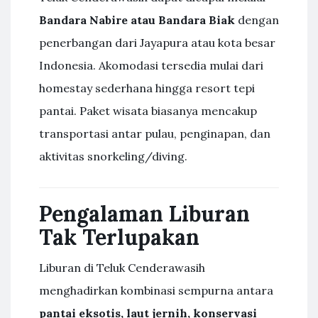
Bandara Nabire atau Bandara Biak
dengan
penerbangan dari Jayapura atau kota besar
Indonesia. Akomodasi tersedia mulai dari
homestay sederhana hingga resort tepi
pantai. Paket wisata biasanya mencakup
transportasi antar pulau, penginapan, dan
aktivitas snorkeling/diving.
Pengalaman Liburan
Tak Terlupakan
Liburan di Teluk Cenderawasih
menghadirkan kombinasi sempurna antara
pantai eksotis, laut jernih, konservasi