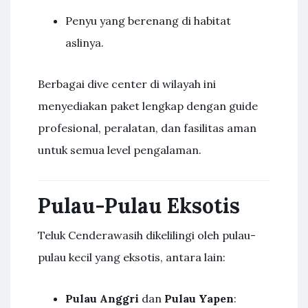
Penyu yang berenang di habitat
aslinya.
Berbagai dive center di wilayah ini
menyediakan paket lengkap dengan guide
profesional, peralatan, dan fasilitas aman
untuk semua level pengalaman.
Pulau-Pulau Eksotis
Teluk Cenderawasih dikelilingi oleh pulau-
pulau kecil yang eksotis, antara lain:
Pulau Anggri
dan
Pulau Yapen
: