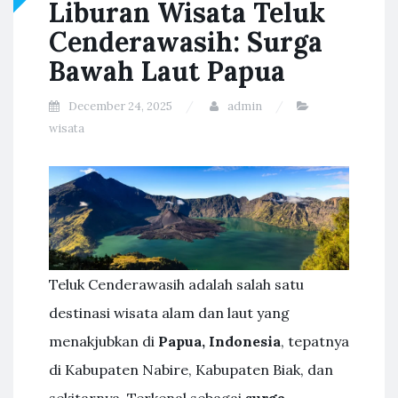
Liburan Wisata Teluk
Cenderawasih: Surga
Bawah Laut Papua
December 24, 2025
admin
wisata
Teluk Cenderawasih adalah salah satu
destinasi wisata alam dan laut yang
menakjubkan di
Papua, Indonesia
, tepatnya
di Kabupaten Nabire, Kabupaten Biak, dan
sekitarnya. Terkenal sebagai
surga