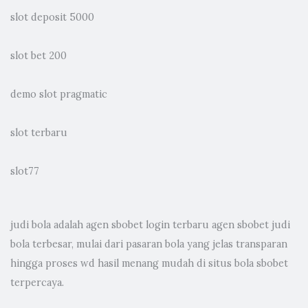
slot deposit 5000
slot bet 200
demo slot pragmatic
slot terbaru
slot77
judi bola
adalah agen sbobet login terbaru agen sbobet judi
bola terbesar, mulai dari pasaran bola yang jelas transparan
hingga proses wd hasil menang mudah di situs bola sbobet
terpercaya.