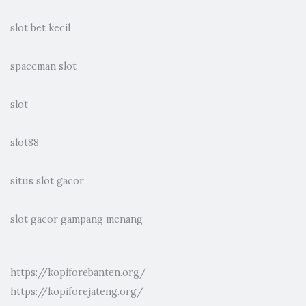
slot bet kecil
spaceman slot
slot
slot88
situs slot gacor
slot gacor gampang menang
https://kopiforebanten.org/
https://kopiforejateng.org/