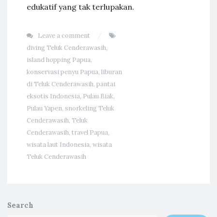
edukatif yang tak terlupakan.
Leave a comment
diving Teluk Cenderawasih
,
island hopping Papua
,
konservasi penyu Papua
,
liburan
di Teluk Cenderawasih
,
pantai
eksotis Indonesia
,
Pulau Biak
,
Pulau Yapen
,
snorkeling Teluk
Cenderawasih
,
Teluk
Cenderawasih
,
travel Papua
,
wisata laut Indonesia
,
wisata
Teluk Cenderawasih
Search