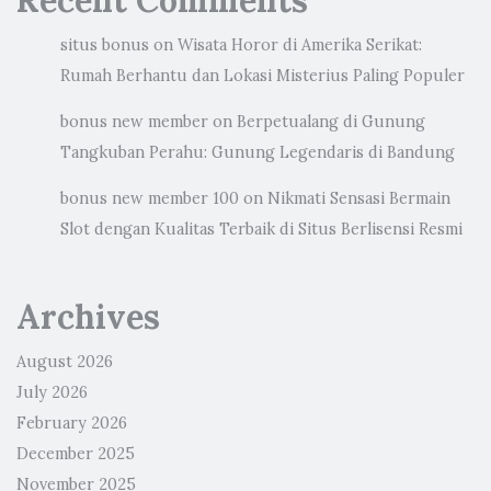
situs bonus
on
Wisata Horor di Amerika Serikat:
Rumah Berhantu dan Lokasi Misterius Paling Populer
bonus new member
on
Berpetualang di Gunung
Tangkuban Perahu: Gunung Legendaris di Bandung
bonus new member 100
on
Nikmati Sensasi Bermain
Slot dengan Kualitas Terbaik di Situs Berlisensi Resmi
Archives
August 2026
July 2026
February 2026
December 2025
November 2025