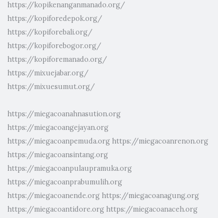
https://kopikenanganmanado.org/
https://kopiforedepok.org/
https://kopiforebali.org/
https://kopiforebogor.org/
https://kopiforemanado.org/
https://mixuejabar.org/
https://mixuesumut.org/
https://miegacoanahnasution.org
https://miegacoangejayan.org
https://miegacoanpemuda.org
https://miegacoanrenon.org
https://miegacoansintang.org
https://miegacoanpulaupramuka.org
https://miegacoanprabumulih.org
https://miegacoanende.org
https://miegacoanagung.org
https://miegacoantidore.org
https://miegacoanaceh.org