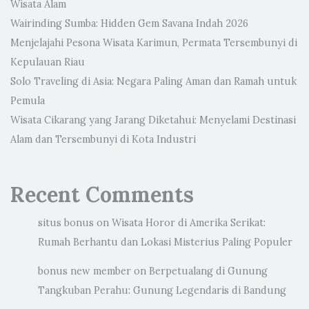
Wisata Alam
Wairinding Sumba: Hidden Gem Savana Indah 2026
Menjelajahi Pesona Wisata Karimun, Permata Tersembunyi di
Kepulauan Riau
Solo Traveling di Asia: Negara Paling Aman dan Ramah untuk
Pemula
Wisata Cikarang yang Jarang Diketahui: Menyelami Destinasi
Alam dan Tersembunyi di Kota Industri
Recent Comments
situs bonus
on
Wisata Horor di Amerika Serikat:
Rumah Berhantu dan Lokasi Misterius Paling Populer
bonus new member
on
Berpetualang di Gunung
Tangkuban Perahu: Gunung Legendaris di Bandung