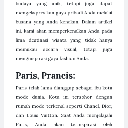
budaya yang unik, tetapi juga dapat
mengekspresikan gaya pribadi Anda melalui
busana yang Anda kenakan. Dalam artikel
ini, kami akan memperkenalkan Anda pada
lima destinasi wisata yang tidak hanya
memukau secara visual, tetapi juga
menginspirasi gaya fashion Anda.
Paris, Prancis:
Paris telah lama dianggap sebagai ibu kota
mode dunia. Kota ini tersohor dengan
rumah mode terkenal seperti Chanel, Dior,
dan Louis Vuitton. Saat Anda menjelajahi
Paris, Anda akan terinspirasi oleh