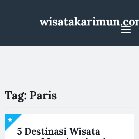
wisatakarimun.co
Menu
Tag:
Paris
5 Destinasi Wisata