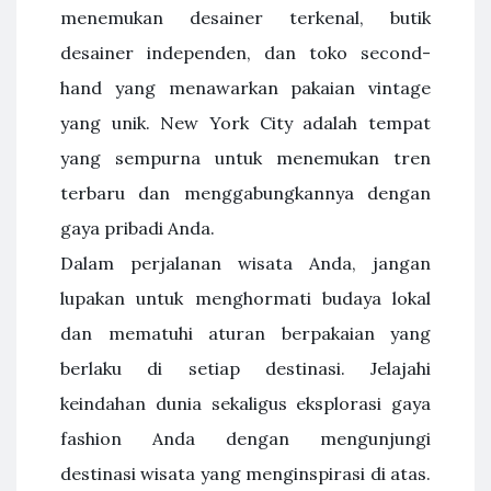
menemukan desainer terkenal, butik
desainer independen, dan toko second-
hand yang menawarkan pakaian vintage
yang unik. New York City adalah tempat
yang sempurna untuk menemukan tren
terbaru dan menggabungkannya dengan
gaya pribadi Anda.
Dalam perjalanan wisata Anda, jangan
lupakan untuk menghormati budaya lokal
dan mematuhi aturan berpakaian yang
berlaku di setiap destinasi. Jelajahi
keindahan dunia sekaligus eksplorasi gaya
fashion Anda dengan mengunjungi
destinasi wisata yang menginspirasi di atas.