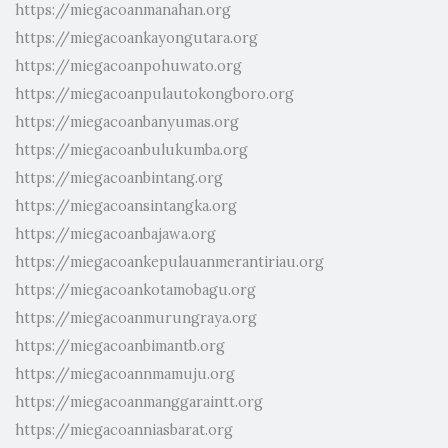
https://miegacoanmanahan.org
https://miegacoankayongutara.org
https://miegacoanpohuwato.org
https://miegacoanpulautokongboro.org
https://miegacoanbanyumas.org
https://miegacoanbulukumba.org
https://miegacoanbintang.org
https://miegacoansintangka.org
https://miegacoanbajawa.org
https://miegacoankepulauanmerantiriau.org
https://miegacoankotamobagu.org
https://miegacoanmurungraya.org
https://miegacoanbimantb.org
https://miegacoannmamuju.org
https://miegacoanmanggaraintt.org
https://miegacoanniasbarat.org