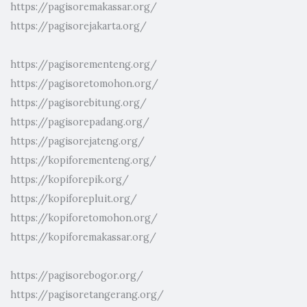
https://pagisoremakassar.org/
https://pagisorejakarta.org/
https://pagisorementeng.org/
https://pagisoretomohon.org/
https://pagisorebitung.org/
https://pagisorepadang.org/
https://pagisorejateng.org/
https://kopiforementeng.org/
https://kopiforepik.org/
https://kopiforepluit.org/
https://kopiforetomohon.org/
https://kopiforemakassar.org/
https://pagisorebogor.org/
https://pagisoretangerang.org/