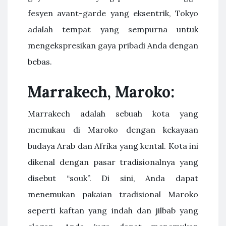
fesyen avant-garde yang eksentrik, Tokyo
adalah tempat yang sempurna untuk
mengekspresikan gaya pribadi Anda dengan
bebas.
Marrakech, Maroko:
Marrakech adalah sebuah kota yang
memukau di Maroko dengan kekayaan
budaya Arab dan Afrika yang kental. Kota ini
dikenal dengan pasar tradisionalnya yang
disebut “souk”. Di sini, Anda dapat
menemukan pakaian tradisional Maroko
seperti kaftan yang indah dan jilbab yang