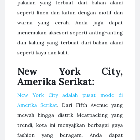
pakaian yang terbuat dari bahan alami
seperti linen dan katun dengan motif dan
warna yang cerah. Anda juga dapat
menemukan aksesori seperti anting-anting
dan kalung yang terbuat dari bahan alami
seperti kayu dan kulit.
New York City,
Amerika Serikat:
New York City adalah pusat mode di
Amerika Serikat
. Dari Fifth Avenue yang
mewah hingga distrik Meatpacking yang
trendi, kota ini menyajikan berbagai gaya
fashion yang beragam. Anda dapat