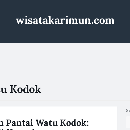
wisatakarimun.com
tu Kodok
S
 Pantai Watu Kodok: