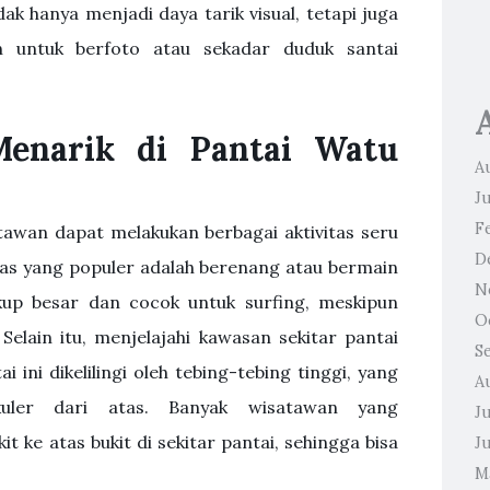
ak hanya menjadi daya tarik visual, tetapi juga
 untuk berfoto atau sekadar duduk santai
Menarik di Pantai Watu
A
J
F
tawan dapat melakukan berbagai aktivitas seru
D
itas yang populer adalah berenang atau bermain
N
kup besar dan cocok untuk surfing, meskipun
O
Selain itu, menjelajahi kawasan sekitar pantai
S
i ini dikelilingi oleh tebing-tebing tinggi, yang
A
uler dari atas. Banyak wisatawan yang
J
 ke atas bukit di sekitar pantai, sehingga bisa
J
M