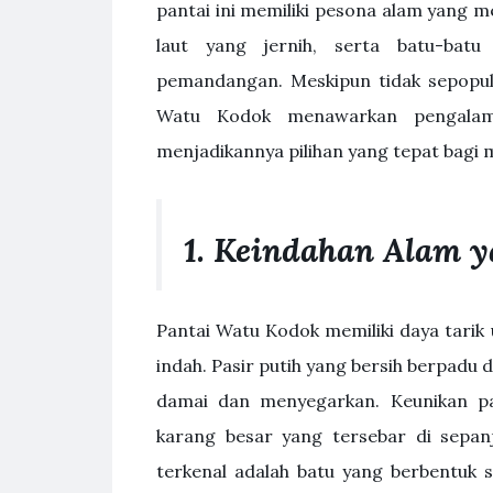
pantai ini memiliki pesona alam yang 
laut yang jernih, serta batu-ba
pemandangan. Meskipun tidak sepopule
Watu Kodok menawarkan pengalama
menjadikannya pilihan yang tepat bagi 
1. Keindahan Alam 
Pantai Watu Kodok memiliki daya tari
indah. Pasir putih yang bersih berpadu 
damai dan menyegarkan. Keunikan pan
karang besar yang tersebar di sepanj
terkenal adalah batu yang berbentuk s