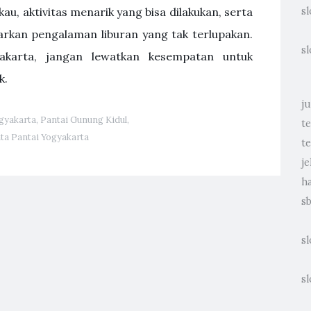
sl
, aktivitas menarik yang bisa dilakukan, serta
arkan pengalaman liburan yang tak terlupakan.
sl
yakarta, jangan lewatkan kesempatan untuk
k.
ju
gyakarta
,
Pantai Gunung Kidul
,
te
ta Pantai Yogyakarta
te
j
h
s
sl
sl