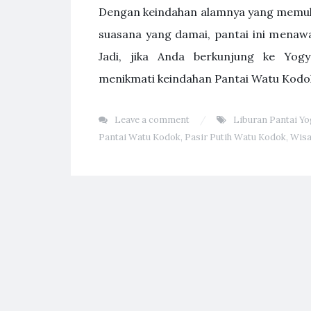
Dengan keindahan alamnya yang memukau
suasana yang damai, pantai ini menaw
Jadi, jika Anda berkunjung ke Yog
menikmati keindahan Pantai Watu Kodo
Leave a comment
Liburan Pantai Yo
Pantai Watu Kodok
,
Pasir Putih Watu Kodok
,
Wisa