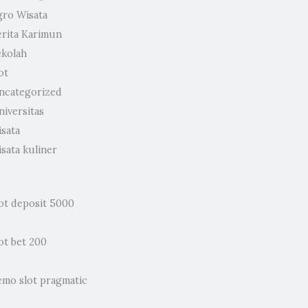
gro Wisata
erita Karimun
ekolah
ot
ncategorized
niversitas
isata
sata kuliner
lot deposit 5000
ot bet 200
emo slot pragmatic