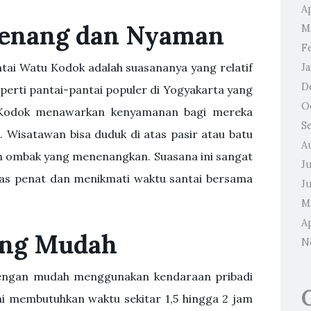
A
Tenang dan Nyaman
M
F
ntai Watu Kodok adalah suasananya yang relatif
J
D
eperti pantai-pantai populer di Yogyakarta yang
O
u Kodok menawarkan kenyamanan bagi mereka
S
 Wisatawan bisa duduk di atas pasir atau batu
A
 ombak yang menenangkan. Suasana ini sangat
J
epas penat dan menikmati waktu santai bersama
J
M
Ap
yang Mudah
N
dengan mudah menggunakan kendaraan pribadi
ni membutuhkan waktu sekitar 1,5 hingga 2 jam