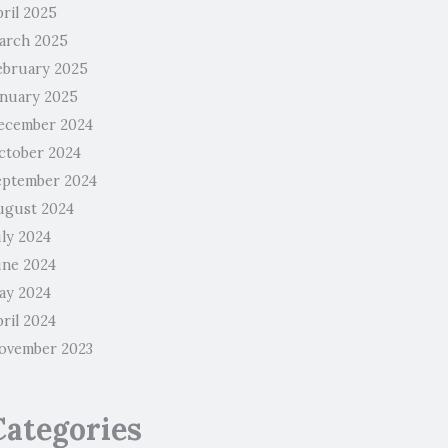
pril 2025
arch 2025
ebruary 2025
anuary 2025
ecember 2024
ctober 2024
eptember 2024
ugust 2024
uly 2024
une 2024
ay 2024
ril 2024
ovember 2023
Categories