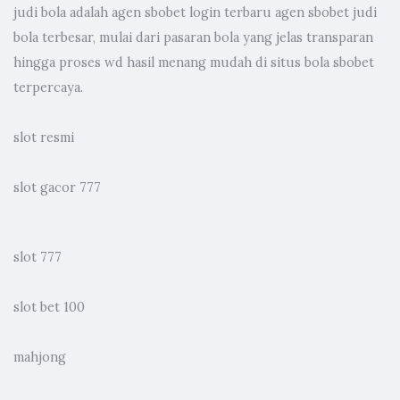
judi bola
adalah agen sbobet login terbaru agen sbobet judi
bola terbesar, mulai dari pasaran bola yang jelas transparan
hingga proses wd hasil menang mudah di situs bola sbobet
terpercaya.
slot resmi
slot gacor 777
slot 777
slot bet 100
mahjong