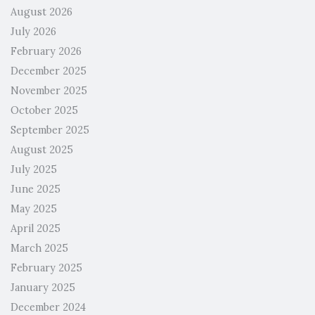
August 2026
July 2026
February 2026
December 2025
November 2025
October 2025
September 2025
August 2025
July 2025
June 2025
May 2025
April 2025
March 2025
February 2025
January 2025
December 2024