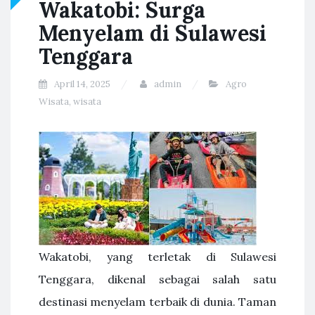
Wakatobi: Surga
Menyelam di Sulawesi
Tenggara
April 14, 2025
admin
Agro
Wisata
,
wisata
Wakatobi, yang terletak di Sulawesi
Tenggara, dikenal sebagai salah satu
destinasi menyelam terbaik di dunia. Taman