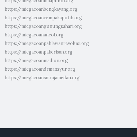
https://miegacoanlimapuluh.org
https://miegacoanbengkayang.org
https://miegacoancempakaputih.org
https://miegacoangunungsahari.org
https://miegacoanancol.org
https://miegacoanpahlawanrevolusi.org
https://miegacoanpakerisan.org
https://miegacoanmadiun.org
https://miegacoandrmansyur.org
https://miegacoansmrajamedan.org