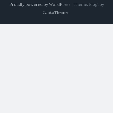
Proudly powered by WordPress
|
Theme: Blogi by
CantoThemes
.