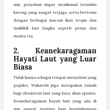
sini, penyelam dapat menikmati terumbu
karang yang sangat terjaga, serta bertemu
dengan berbagai macam ikan tropis dan
makhluk laut langka seperti penyu dan
manta ray.
2.
Keanekaragaman
Hayati Laut yang Luar
Biasa
Tidak hanya sebagai tempat menyelam yang
populer, Wakatobi juga merupakan rumah
bagi ekosistem laut yang kaya akan spesies.
Keanekaragaman hayati laut yang ada di
sini sangat penting bagi keseimbangan