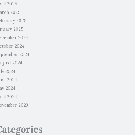
pril 2025
arch 2025
ebruary 2025
anuary 2025
ecember 2024
ctober 2024
eptember 2024
ugust 2024
uly 2024
une 2024
ay 2024
ril 2024
ovember 2023
Categories