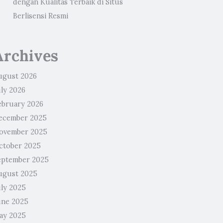
dengan Kualitas Terbaik di Situs
Berlisensi Resmi
Archives
ugust 2026
uly 2026
ebruary 2026
ecember 2025
ovember 2025
ctober 2025
eptember 2025
ugust 2025
uly 2025
une 2025
ay 2025