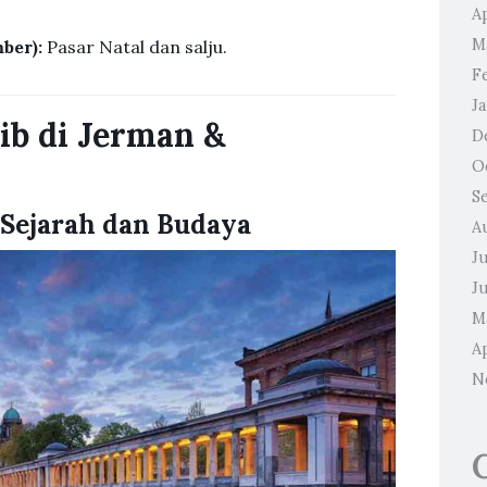
A
M
ber):
Pasar Natal dan salju.
F
J
ib di Jerman &
D
O
S
h Sejarah dan Budaya
A
J
J
M
Ap
N