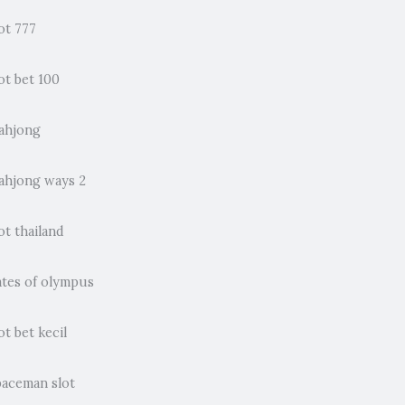
ot 777
ot bet 100
ahjong
ahjong ways 2
ot thailand
ates of olympus
ot bet kecil
paceman slot