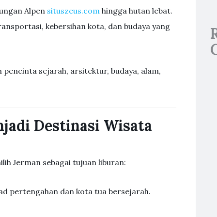
unungan Alpen
situszeus.com
hingga hutan lebat.
ransportasi, kebersihan kota, dan budaya yang
pencinta sejarah, arsitektur, budaya, alam,
adi Destinasi Wisata
ih Jerman sebagai tujuan liburan:
bad pertengahan dan kota tua bersejarah.