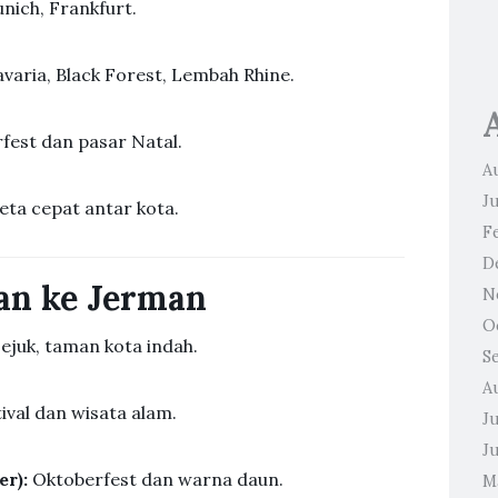
unich, Frankfurt.
varia, Black Forest, Lembah Rhine.
fest dan pasar Natal.
A
J
eta cepat antar kota.
F
D
an ke Jerman
N
O
ejuk, taman kota indah.
S
A
ival dan wisata alam.
J
J
r):
Oktoberfest dan warna daun.
M