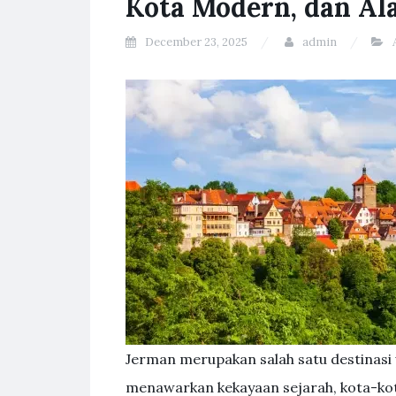
Kota Modern, dan A
December 23, 2025
admin
Jerman merupakan salah satu destinasi w
menawarkan kekayaan sejarah, kota-kota