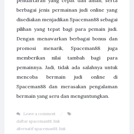
pendaftaran yang cepat dan aman, serta
berbagai jenis permainan judi online yang
disediakan menjadikan Spaceman88 sebagai
pilihan yang tepat bagi para pemain judi.
Dengan menawarkan berbagai bonus dan
promosi menarik, Spaceman88 juga
memberikan nilai tambah bagi para
pemainnya. Jadi, tidak ada salahnya untuk
mencoba bermain judi online di
Spaceman88 dan merasakan pengalaman
bermain yang seru dan menguntungkan.
Leave a comment
daftar spaceman88
,
link
alternatif spaceman88
,
link