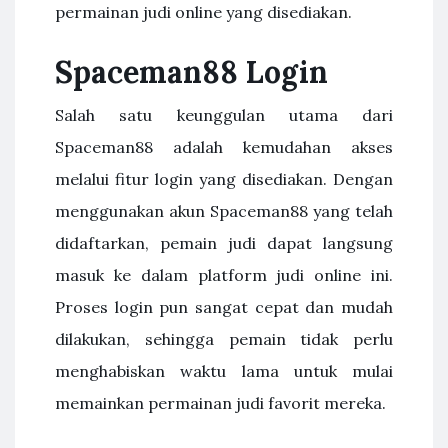
permainan judi online yang disediakan.
Spaceman88 Login
Salah satu keunggulan utama dari
Spaceman88 adalah kemudahan akses
melalui fitur login yang disediakan. Dengan
menggunakan akun Spaceman88 yang telah
didaftarkan, pemain judi dapat langsung
masuk ke dalam platform judi online ini.
Proses login pun sangat cepat dan mudah
dilakukan, sehingga pemain tidak perlu
menghabiskan waktu lama untuk mulai
memainkan permainan judi favorit mereka.