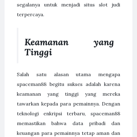
segalanya untuk menjadi situs slot judi
terpercaya.
Keamanan yang
Tinggi
Salah satu alasan utama mengapa
spaceman88 begitu sukses adalah karena
keamanan yang tinggi yang mereka
tawarkan kepada para pemainnya. Dengan
teknologi enkripsi terbaru, spaceman88
memastikan bahwa data pribadi dan
keuangan para pemainnya tetap aman dan