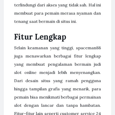
terlindungi dari akses yang tidak sah. Hal ini
membuat para pemain merasa nyaman dan
tenang saat bermain di situs ini.
Fitur Lengkap
Selain keamanan yang tinggi, spaceman88
juga menawarkan berbagai fitur lengkap
yang membuat pengalaman bermain judi
slot online menjadi lebih menyenangkan.
Dari desain situs yang ramah pengguna
hingga tampilan grafis yang menarik, para
pemain bisa menikmati berbagai permainan
slot dengan lancar dan tanpa hambatan.
Fitur-fitur lain seperti customer service 24