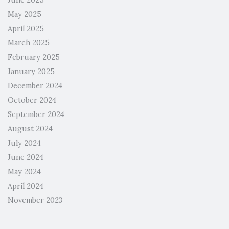
May 2025
April 2025
March 2025
February 2025
January 2025
December 2024
October 2024
September 2024
August 2024
July 2024
June 2024
May 2024
April 2024
November 2023