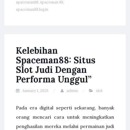
spaceman88
,
spaceman 88
,
spaceman88 login
Kelebihan
Spaceman88: Situs
Slot Judi Dengan
Performa Unggul”
January 1, 2025
admin
slot
Pada era digital seperti sekarang, banyak
orang mencari cara untuk meningkatkan
penghasilan mereka melalui permainan judi