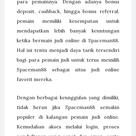
para pemainnya. Dengan adanya bonus
deposit, cashback, hingga bonus referral,
pemain memiliki kesempatan untuk
mendapatkan lebih banyak keuntungan
ketika bermain judi online di Spaceman88.
Hal ini tentu menjadi daya tarik tersendiri
bagi para pemain judi untuk terus memilih
Spaceman88 sebagai situs judi online
favorit mereka.
Dengan berbagai keunggulan yang dimiliki,
tidak heran jika Spaceman88 semakin
populer di kalangan pemain judi online.
Kemudahan akses melalui login, proses