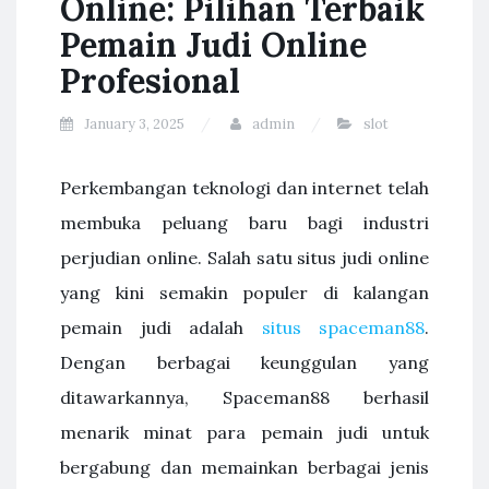
Online: Pilihan Terbaik
Pemain Judi Online
Profesional
January 3, 2025
admin
slot
Perkembangan teknologi dan internet telah
membuka peluang baru bagi industri
perjudian online. Salah satu situs judi online
yang kini semakin populer di kalangan
pemain judi adalah
situs spaceman88
.
Dengan berbagai keunggulan yang
ditawarkannya, Spaceman88 berhasil
menarik minat para pemain judi untuk
bergabung dan memainkan berbagai jenis