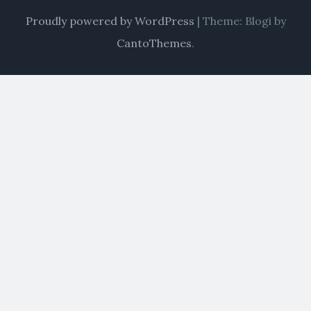
Proudly powered by WordPress
|
Theme: Blogi by
CantoThemes
.