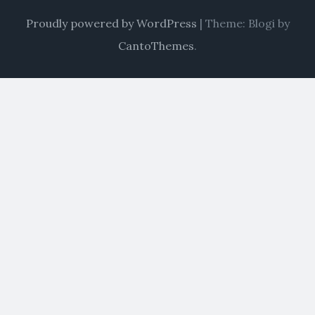
Proudly powered by WordPress
|
Theme: Blogi by
CantoThemes
.