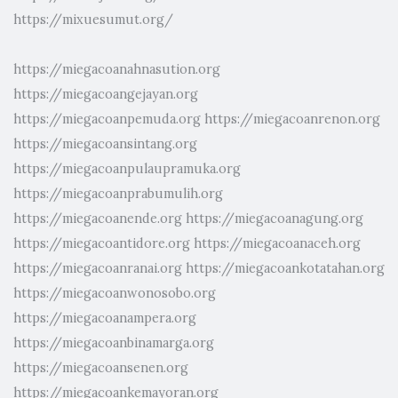
https://mixuesumut.org/
https://miegacoanahnasution.org
https://miegacoangejayan.org
https://miegacoanpemuda.org
https://miegacoanrenon.org
https://miegacoansintang.org
https://miegacoanpulaupramuka.org
https://miegacoanprabumulih.org
https://miegacoanende.org
https://miegacoanagung.org
https://miegacoantidore.org
https://miegacoanaceh.org
https://miegacoanranai.org
https://miegacoankotatahan.org
https://miegacoanwonosobo.org
https://miegacoanampera.org
https://miegacoanbinamarga.org
https://miegacoansenen.org
https://miegacoankemayoran.org