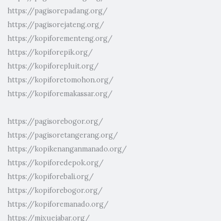
https://pagisorepadang.org/
https://pagisorejateng.org/
https://kopiforementeng.org/
https://kopiforepik.org/
https://kopiforepluit.org/
https://kopiforetomohon.org/
https://kopiforemakassar.org/
https://pagisorebogor.org/
https://pagisoretangerang.org/
https://kopikenanganmanado.org/
https://kopiforedepok.org/
https://kopiforebali.org/
https://kopiforebogor.org/
https://kopiforemanado.org/
https://mixuejabar.org/