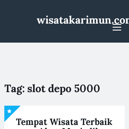
wisatakarimun.co
Menu
Tag:
slot depo 5000
Tempat Wisata Terbaik