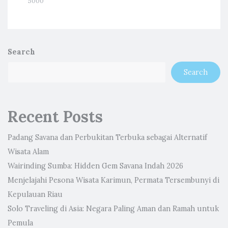
5000
Search
Search
Recent Posts
Padang Savana dan Perbukitan Terbuka sebagai Alternatif
Wisata Alam
Wairinding Sumba: Hidden Gem Savana Indah 2026
Menjelajahi Pesona Wisata Karimun, Permata Tersembunyi di
Kepulauan Riau
Solo Traveling di Asia: Negara Paling Aman dan Ramah untuk
Pemula