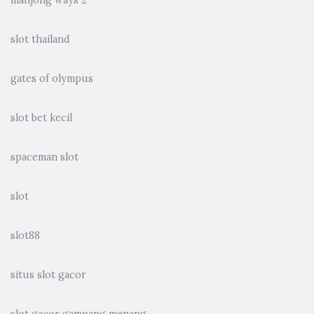
slot thailand
gates of olympus
slot bet kecil
spaceman slot
slot
slot88
situs slot gacor
slot gacor gampang menang