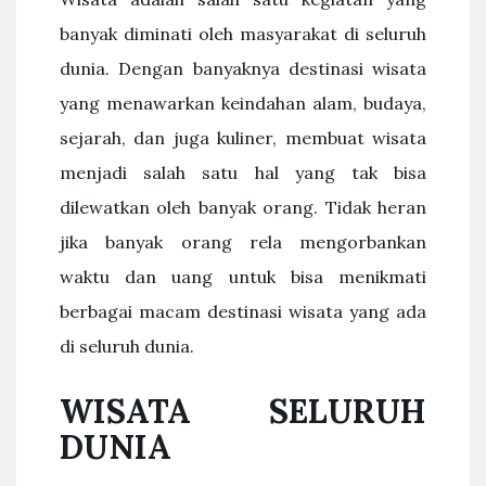
banyak diminati oleh masyarakat di seluruh
dunia. Dengan banyaknya destinasi wisata
yang menawarkan keindahan alam, budaya,
sejarah, dan juga kuliner, membuat wisata
menjadi salah satu hal yang tak bisa
dilewatkan oleh banyak orang. Tidak heran
jika banyak orang rela mengorbankan
waktu dan uang untuk bisa menikmati
berbagai macam destinasi wisata yang ada
di seluruh dunia.
WISATA SELURUH
DUNIA