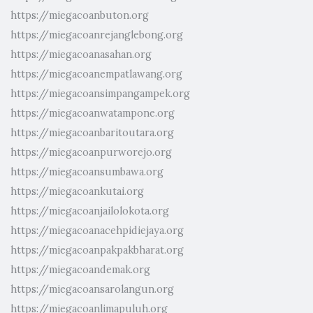
https://miegacoanbuton.org
https://miegacoanrejanglebong.org
https://miegacoanasahan.org
https://miegacoanempatlawang.org
https://miegacoansimpangampek.org
https://miegacoanwatampone.org
https://miegacoanbaritoutara.org
https://miegacoanpurworejo.org
https://miegacoansumbawa.org
https://miegacoankutai.org
https://miegacoanjailolokota.org
https://miegacoanacehpidiejaya.org
https://miegacoanpakpakbharat.org
https://miegacoandemak.org
https://miegacoansarolangun.org
https://miegacoanlimapuluh.org