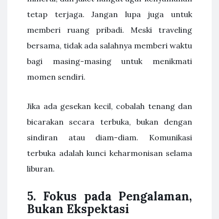
tetap terjaga. Jangan lupa juga untuk
memberi ruang pribadi. Meski traveling
bersama, tidak ada salahnya memberi waktu
bagi masing-masing untuk menikmati
momen sendiri.
Jika ada gesekan kecil, cobalah tenang dan
bicarakan secara terbuka, bukan dengan
sindiran atau diam-diam. Komunikasi
terbuka adalah kunci keharmonisan selama
liburan.
5. Fokus pada Pengalaman,
Bukan Ekspektasi