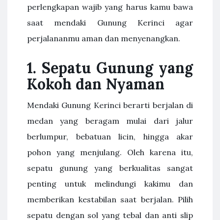
perlengkapan wajib yang harus kamu bawa
saat mendaki Gunung Kerinci agar
perjalananmu aman dan menyenangkan.
1. Sepatu Gunung yang
Kokoh dan Nyaman
Mendaki Gunung Kerinci berarti berjalan di
medan yang beragam mulai dari jalur
berlumpur, bebatuan licin, hingga akar
pohon yang menjulang. Oleh karena itu,
sepatu gunung yang berkualitas sangat
penting untuk melindungi kakimu dan
memberikan kestabilan saat berjalan. Pilih
sepatu dengan sol yang tebal dan anti slip