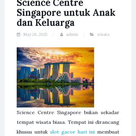
Science Centre
Singapore untuk Anak
dan Keluarga
May 26, 2025
admin
wisata
Science Centre Singapore bukan sekadar
tempat wisata biasa. Tempat ini dirancang
khusus untuk
slot gacor hari ini
membuat