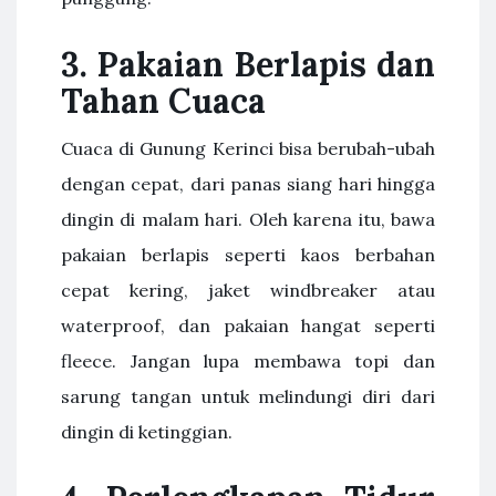
3. Pakaian Berlapis dan
Tahan Cuaca
Cuaca di Gunung Kerinci bisa berubah-ubah
dengan cepat, dari panas siang hari hingga
dingin di malam hari. Oleh karena itu, bawa
pakaian berlapis seperti kaos berbahan
cepat kering, jaket windbreaker atau
waterproof, dan pakaian hangat seperti
fleece. Jangan lupa membawa topi dan
sarung tangan untuk melindungi diri dari
dingin di ketinggian.