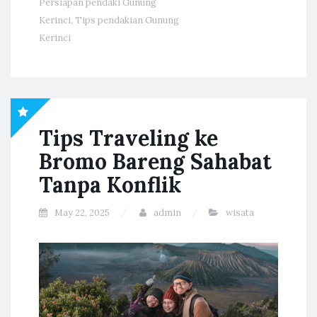
Persiapan pendaki Gunung
Kerinci
,
Tips pendakian Gunung
Kerinci
Tips Traveling ke
Bromo Bareng Sahabat
Tanpa Konflik
May 22, 2025
admin
wisata