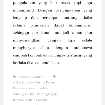
pengalaman yang luar biasa, tapi juga
menantang. Dengan perlengkapan yang
lengkap dan persiapan matang, risiko
selama pendakian dapat diminimalisir
sehingga perjalanan menjadi aman dan
menyenangkan. Jangan lupa selalu
menghargai alam dengan membawa
sampah kembali dan mengikuti aturan yang
berlaku di area pendakian.
Leave a comment
Alat wajib naik Gunung Kerinci
,
Keamanan saat mendaki
Gunung Kerinci
,
Perlengkapan
mendaki Gunung Kerinci
,