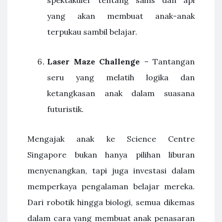
spektakuler tentang sains dan api
yang akan membuat anak-anak
terpukau sambil belajar.
Laser Maze Challenge
– Tantangan
seru yang melatih logika dan
ketangkasan anak dalam suasana
futuristik.
Mengajak anak ke Science Centre
Singapore bukan hanya pilihan liburan
menyenangkan, tapi juga investasi dalam
memperkaya pengalaman belajar mereka.
Dari robotik hingga biologi, semua dikemas
dalam cara yang membuat anak penasaran