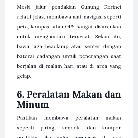
Meski jalur pendakian Gunung Kerinci
relatif jelas, membawa alat navigasi seperti
peta, kompas, atau GPS sangat disarankan
untuk menghindari tersesat. Selain itu,
bawa juga headlamp atau senter dengan
baterai cadangan untuk penerangan saat
berjalan di malam hari atau di area yang
gelap.
6. Peralatan Makan dan
Minum
Pastikan membawa peralatan makan
seperti piring, sendok, dan kompor
portable jika ingin memasak di pos