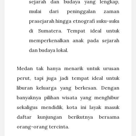
sejarah dan budaya yang lengkap,
mulai dari peninggalan zaman
prasejarah hingga etnografi suku-suku
di Sumatera. Tempat ideal untuk
memperkenalkan anak pada sejarah
dan budaya lokal.
Medan tak hanya menarik untuk urusan
perut, tapi juga jadi tempat ideal untuk
liburan keluarga yang berkesan. Dengan
banyaknya pilihan wisata yang menghibur
sekaligus mendidik, kota ini layak masuk
daftar kunjungan berikutnya bersama
orang-orang tercinta.