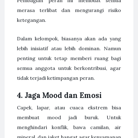
Pembagian peran ini membuat semua
merasa terlibat dan mengurangi risiko
ketegangan.
Dalam kelompok, biasanya akan ada yang
lebih inisiatif atau lebih dominan. Namun
penting untuk tetap memberi ruang bagi
semua anggota untuk berkontribusi, agar
tidak terjadi ketimpangan peran.
4. Jaga Mood dan Emosi
Capek, lapar, atau cuaca ekstrem bisa
membuat mood jadi buruk. Untuk
menghindari konflik, bawa camilan, air
mineral, dan jaket hangat agar kenyamanan