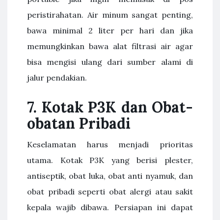
peristirahatan. Air minum sangat penting,
bawa minimal 2 liter per hari dan jika
memungkinkan bawa alat filtrasi air agar
bisa mengisi ulang dari sumber alami di
jalur pendakian.
7. Kotak P3K dan Obat-
obatan Pribadi
Keselamatan harus menjadi prioritas
utama. Kotak P3K yang berisi plester,
antiseptik, obat luka, obat anti nyamuk, dan
obat pribadi seperti obat alergi atau sakit
kepala wajib dibawa. Persiapan ini dapat