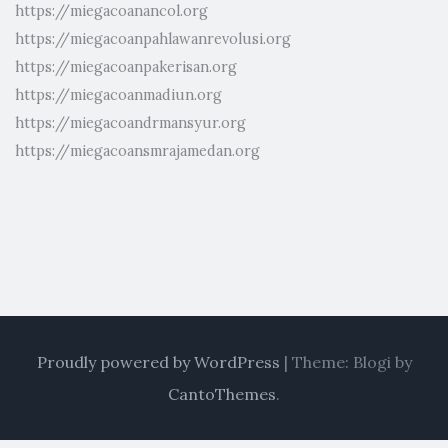
https://miegacoanancol.org
https://miegacoanpahlawanrevolusi.org
https://miegacoanpakerisan.org
https://miegacoanmadiun.org
https://miegacoandrmansyur.org
https://miegacoansmrajamedan.org
Proudly powered by WordPress
|
Theme: Blogi by
CantoThemes
.