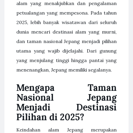
alam yang menakjubkan dan pengalaman
petualangan yang mempesona. Pada tahun
2025, lebih banyak wisatawan dari seluruh
dunia mencari destinasi alam yang murni,
dan taman nasional Jepang menjadi pilihan
utama yang wajib dijelajahi. Dari gunung
yang menjulang tinggi hingga pantai yang
menenangkan, Jepang memiliki segalanya.
Mengapa Taman
Nasional Jepang
Menjadi Destinasi
Pilihan di 2025?
Keindahan alam Jepang merupakan