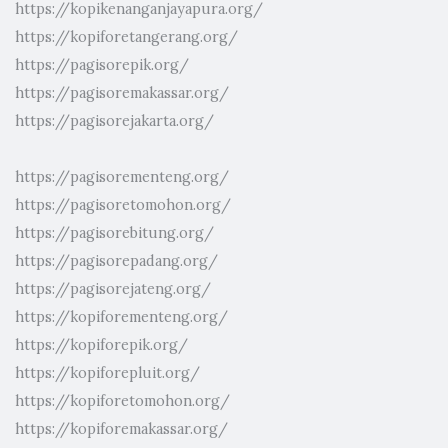
https://kopikenanganjayapura.org/
https://kopiforetangerang.org/
https://pagisorepik.org/
https://pagisoremakassar.org/
https://pagisorejakarta.org/
https://pagisorementeng.org/
https://pagisoretomohon.org/
https://pagisorebitung.org/
https://pagisorepadang.org/
https://pagisorejateng.org/
https://kopiforementeng.org/
https://kopiforepik.org/
https://kopiforepluit.org/
https://kopiforetomohon.org/
https://kopiforemakassar.org/