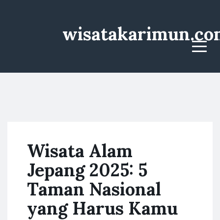
wisatakarimun.co
Menu
Wisata Alam
Jepang 2025: 5
Taman Nasional
yang Harus Kamu