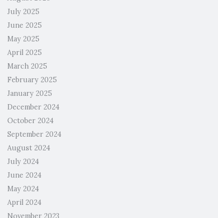
July 2025
June 2025
May 2025
April 2025
March 2025
February 2025
January 2025
December 2024
October 2024
September 2024
August 2024
July 2024
June 2024
May 2024
April 2024
November 2023