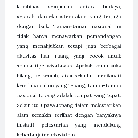
kombinasi sempurna antara budaya,
sejarah, dan ekosistem alami yang terjaga
dengan baik. Taman-taman nasional ini
tidak hanya menawarkan pemandangan
yang menakjubkan tetapi juga berbagai
aktivitas luar ruang yang cocok untuk
semua tipe wisatawan. Apakah kamu suka
hiking, berkemah, atau sekadar menikmati
keindahan alam yang tenang, taman-taman
nasional Jepang adalah tempat yang tepat.
Selain itu, upaya Jepang dalam melestarikan
alam semakin terlihat dengan banyaknya
inisiatif pelestarian yang mendukung
keberlanjutan ekosistem.