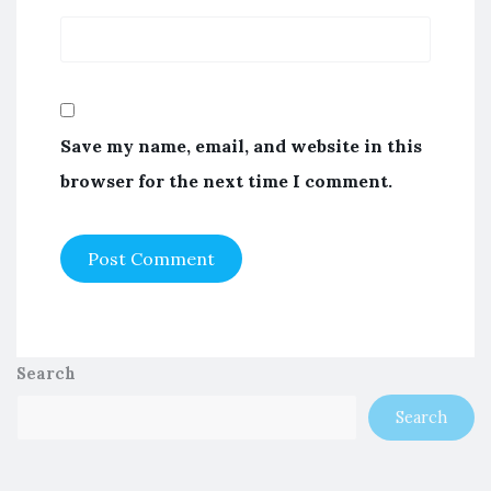
Save my name, email, and website in this
browser for the next time I comment.
Search
Search