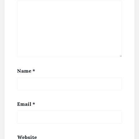
Name
*
Email
*
Website