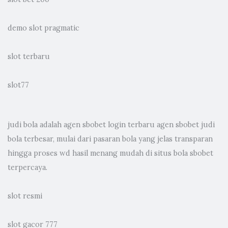
demo slot pragmatic
slot terbaru
slot77
judi bola
adalah agen sbobet login terbaru agen sbobet judi
bola terbesar, mulai dari pasaran bola yang jelas transparan
hingga proses wd hasil menang mudah di situs bola sbobet
terpercaya.
slot resmi
slot gacor 777