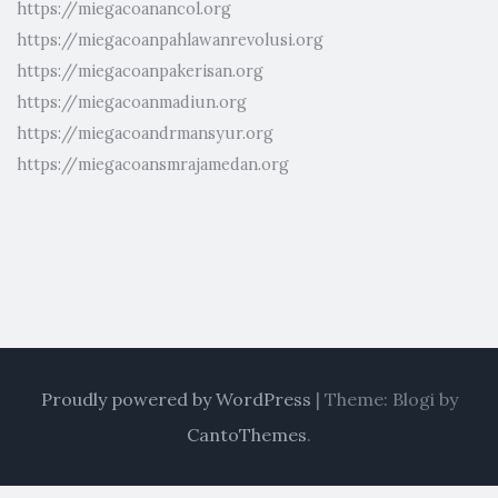
https://miegacoanancol.org
https://miegacoanpahlawanrevolusi.org
https://miegacoanpakerisan.org
https://miegacoanmadiun.org
https://miegacoandrmansyur.org
https://miegacoansmrajamedan.org
Proudly powered by WordPress
|
Theme: Blogi by
CantoThemes
.