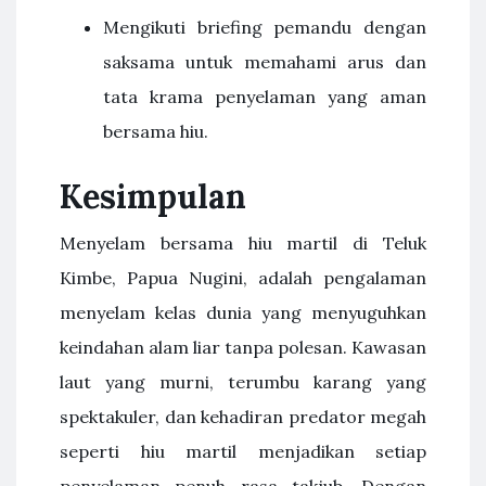
Mengikuti briefing pemandu dengan
saksama untuk memahami arus dan
tata krama penyelaman yang aman
bersama hiu.
Kesimpulan
Menyelam bersama hiu martil di Teluk
Kimbe, Papua Nugini, adalah pengalaman
menyelam kelas dunia yang menyuguhkan
keindahan alam liar tanpa polesan. Kawasan
laut yang murni, terumbu karang yang
spektakuler, dan kehadiran predator megah
seperti hiu martil menjadikan setiap
penyelaman penuh rasa takjub. Dengan