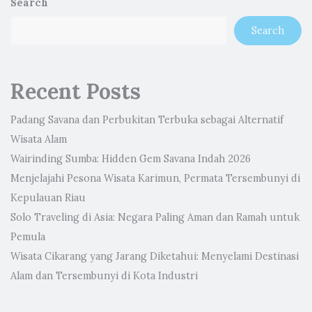
Search
Search
Recent Posts
Padang Savana dan Perbukitan Terbuka sebagai Alternatif
Wisata Alam
Wairinding Sumba: Hidden Gem Savana Indah 2026
Menjelajahi Pesona Wisata Karimun, Permata Tersembunyi di
Kepulauan Riau
Solo Traveling di Asia: Negara Paling Aman dan Ramah untuk
Pemula
Wisata Cikarang yang Jarang Diketahui: Menyelami Destinasi
Alam dan Tersembunyi di Kota Industri