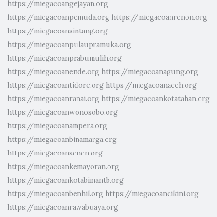
https://miegacoangejayan.org
https://miegacoanpemuda.org
https://miegacoanrenon.org
https://miegacoansintang.org
https://miegacoanpulaupramuka.org
https://miegacoanprabumulih.org
https://miegacoanende.org
https://miegacoanagung.org
https://miegacoantidore.org
https://miegacoanaceh.org
https://miegacoanranai.org
https://miegacoankotatahan.org
https://miegacoanwonosobo.org
https://miegacoanampera.org
https://miegacoanbinamarga.org
https://miegacoansenen.org
https://miegacoankemayoran.org
https://miegacoankotabimantb.org
https://miegacoanbenhil.org
https://miegacoancikini.org
https://miegacoanrawabuaya.org