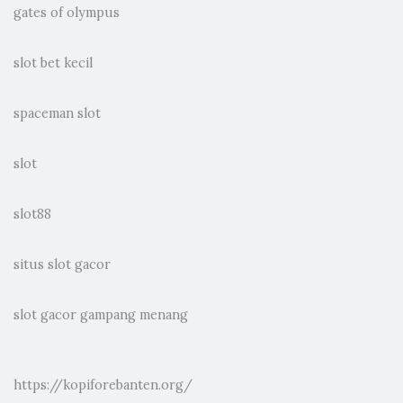
gates of olympus
slot bet kecil
spaceman slot
slot
slot88
situs slot gacor
slot gacor gampang menang
https://kopiforebanten.org/