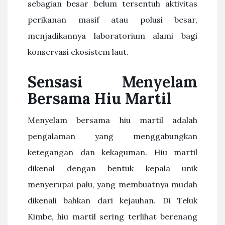
sebagian besar belum tersentuh aktivitas
perikanan masif atau polusi besar,
menjadikannya laboratorium alami bagi
konservasi ekosistem laut.
Sensasi Menyelam
Bersama Hiu Martil
Menyelam bersama hiu martil adalah
pengalaman yang menggabungkan
ketegangan dan kekaguman. Hiu martil
dikenal dengan bentuk kepala unik
menyerupai palu, yang membuatnya mudah
dikenali bahkan dari kejauhan. Di Teluk
Kimbe, hiu martil sering terlihat berenang