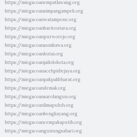
https://miegacoanempatlawang.org
https://miegacoansimpangampek.org
https://miegacoanwatampone.org
https://miegacoanbaritoutara.org
https://miegacoanpurworejo.org
https://miegacoansumbawa.org
https://miegacoankutai.org
https://miegacoanjailolokota.org
https://miegacoanacehpidiejaya.org
https://miegacoanpakpakbharat.org
https://miegacoandemak.org
https://miegacoansarolangun.org
https://miegacoanlimapuluh.org
https://miegacoanbengkayang.org
https://miegacoancempakaputih.org
https://miegacoangunungsahari.org