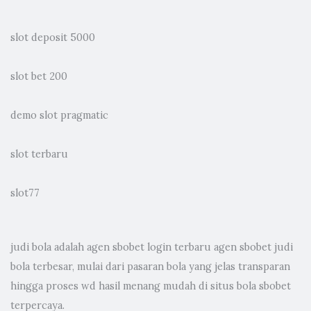
slot deposit 5000
slot bet 200
demo slot pragmatic
slot terbaru
slot77
judi bola
adalah agen sbobet login terbaru agen sbobet judi
bola terbesar, mulai dari pasaran bola yang jelas transparan
hingga proses wd hasil menang mudah di situs bola sbobet
terpercaya.