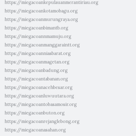
https://miegacoankepulauanmerantiriau.org
https://miegacoankotamobagu.org
https://miegacoanmurungraya.org
https://miegacoanbimantb.org
https://miegacoannmamuju.org
https://miegacoanmanggaraintt.org
https://miegacoanniasbarat.org
https://miegacoanmagetan.org
https://miegacoanbadung.org
https://miegacoantabanan.org
https://miegacoanacehbesar.org
https://miegacoanluwuutara.org
https://miegacoantobasamosir.org
https://miegacoanbuton.org
https://miegacoanrejanglebong.org
https://miegacoanasahan.org