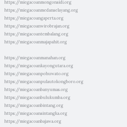
https://miegacoanmongonsidi.org
https://miegacoanmedanselayang.org
https://miegacoangaperta.org
https://miegacoanwirobrajan.org
https://miegacoantembalang.org
https://miegacoanmajapahit.org
https://miegacoanmanahan.org
https://miegacoankayongutara.org
https://miegacoanpohuwato.org
https://miegacoanpulautokongboro.org
https://miegacoanbanyumas.org
https://miegacoanbulukumba.org
https://miegacoanbintang.org
https://miegacoansintangka.org
https://miegacoanbajawa.org