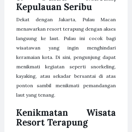
Kepulauan Seribu
Dekat dengan Jakarta, Pulau Macan
menawarkan resort terapung dengan akses
langsung ke laut. Pulau ini cocok bagi
wisatawan yang ingin menghindari
keramaian kota. Di sini, pengunjung dapat
menikmati kegiatan seperti snorkeling,
kayaking, atau sekadar bersantai di atas
ponton sambil menikmati pemandangan
laut yang tenang.
Kenikmatan Wisata
Resort Terapung