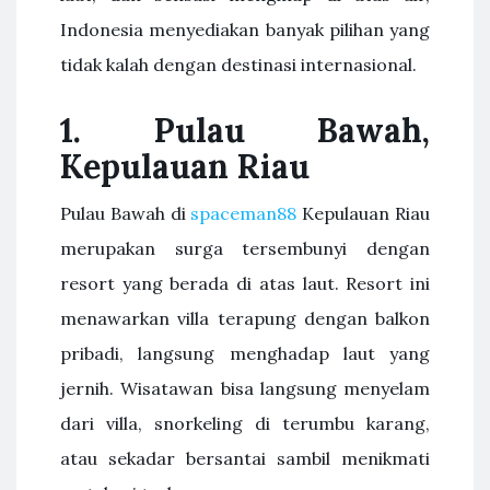
Indonesia menyediakan banyak pilihan yang
tidak kalah dengan destinasi internasional.
1. Pulau Bawah,
Kepulauan Riau
Pulau Bawah di
spaceman88
Kepulauan Riau
merupakan surga tersembunyi dengan
resort yang berada di atas laut. Resort ini
menawarkan villa terapung dengan balkon
pribadi, langsung menghadap laut yang
jernih. Wisatawan bisa langsung menyelam
dari villa, snorkeling di terumbu karang,
atau sekadar bersantai sambil menikmati