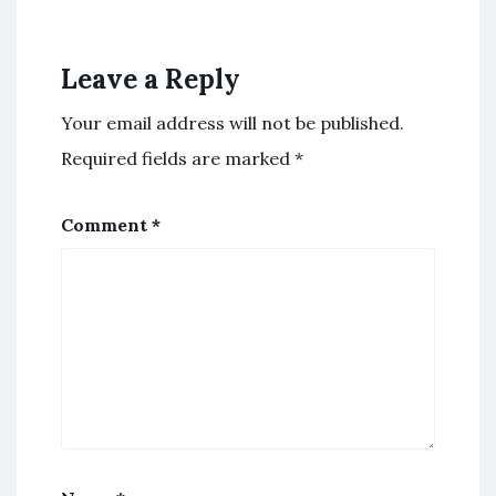
Leave a Reply
Your email address will not be published.
Required fields are marked
*
Comment
*