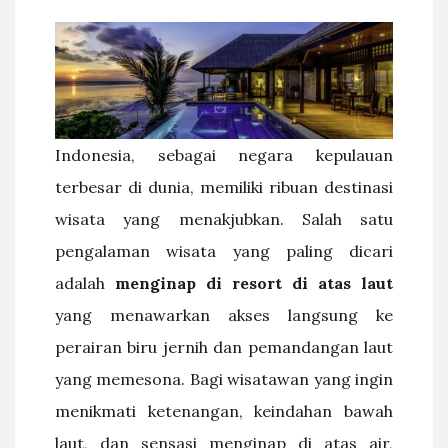
Indonesia, sebagai negara kepulauan
terbesar di dunia, memiliki ribuan destinasi
wisata yang menakjubkan. Salah satu
pengalaman wisata yang paling dicari
adalah
menginap di resort di atas laut
yang menawarkan akses langsung ke
perairan biru jernih dan pemandangan laut
yang memesona. Bagi wisatawan yang ingin
menikmati ketenangan, keindahan bawah
laut, dan sensasi menginap di atas air,