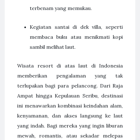
terbenam yang memukau.
Kegiatan santai di dek villa, seperti
membaca buku atau menikmati kopi
sambil melihat laut.
Wisata resort di atas laut di Indonesia
memberikan pengalaman yang tak
terlupakan bagi para pelancong. Dari Raja
Ampat hingga Kepulauan Seribu, destinasi
ini menawarkan kombinasi keindahan alam,
kenyamanan, dan akses langsung ke laut
yang indah. Bagi mereka yang ingin liburan
mewah, romantis, atau sekadar melepas