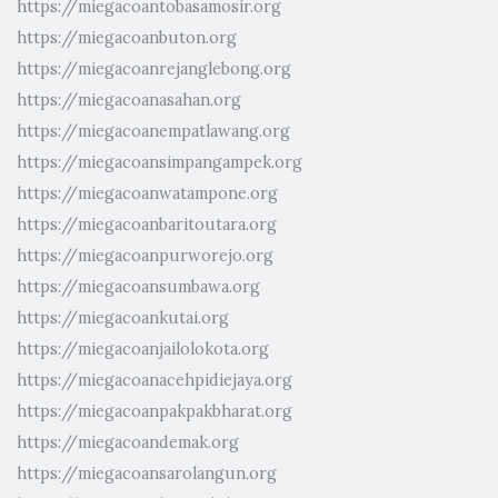
https://miegacoantobasamosir.org
https://miegacoanbuton.org
https://miegacoanrejanglebong.org
https://miegacoanasahan.org
https://miegacoanempatlawang.org
https://miegacoansimpangampek.org
https://miegacoanwatampone.org
https://miegacoanbaritoutara.org
https://miegacoanpurworejo.org
https://miegacoansumbawa.org
https://miegacoankutai.org
https://miegacoanjailolokota.org
https://miegacoanacehpidiejaya.org
https://miegacoanpakpakbharat.org
https://miegacoandemak.org
https://miegacoansarolangun.org