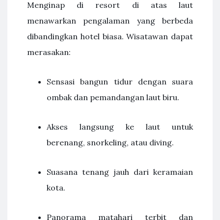
Menginap di resort di atas laut
menawarkan pengalaman yang berbeda
dibandingkan hotel biasa. Wisatawan dapat
merasakan:
Sensasi bangun tidur dengan suara
ombak dan pemandangan laut biru.
Akses langsung ke laut untuk
berenang, snorkeling, atau diving.
Suasana tenang jauh dari keramaian
kota.
Panorama matahari terbit dan