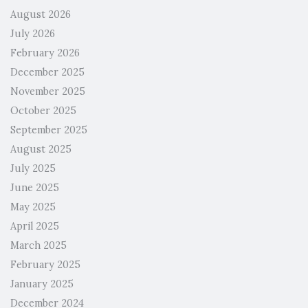
August 2026
July 2026
February 2026
December 2025
November 2025
October 2025
September 2025
August 2025
July 2025
June 2025
May 2025
April 2025
March 2025
February 2025
January 2025
December 2024