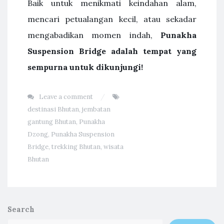
Baik untuk menikmati keindahan alam,
mencari petualangan kecil, atau sekadar
mengabadikan momen indah,
Punakha
Suspension Bridge adalah tempat yang
sempurna untuk dikunjungi!
Leave a comment
destinasi Bhutan
,
jembatan
gantung Bhutan
,
Punakha
Dzong
,
Punakha Suspension
Bridge
,
trekking Bhutan
,
wisata
Bhutan
Search