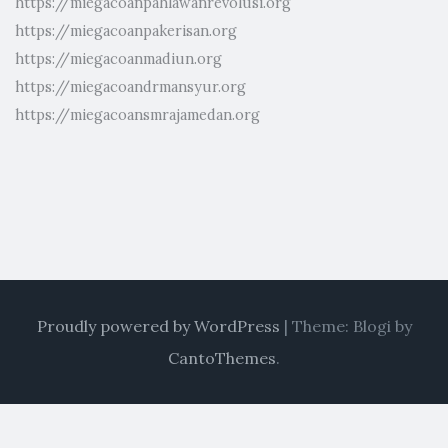
https://miegacoanpahlawanrevolusi.org
https://miegacoanpakerisan.org
https://miegacoanmadiun.org
https://miegacoandrmansyur.org
https://miegacoansmrajamedan.org
Proudly powered by WordPress
|
Theme: Blogi by
CantoThemes
.