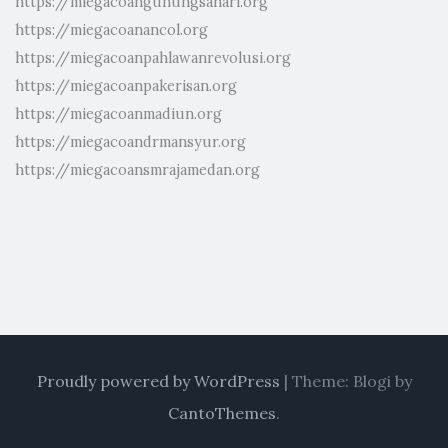
https://miegacoangunungsahari.org
https://miegacoanancol.org
https://miegacoanpahlawanrevolusi.org
https://miegacoanpakerisan.org
https://miegacoanmadiun.org
https://miegacoandrmansyur.org
https://miegacoansmrajamedan.org
Proudly powered by WordPress
|
Theme: Blogi by
CantoThemes
.