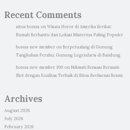
Recent Comments
situs bonus
on
Wisata Horor di Amerika Serikat:
Rumah Berhantu dan Lokasi Misterius Paling Populer
bonus new member
on
Berpetualang di Gunung
Tangkuban Perahu: Gunung Legendaris di Bandung
bonus new member 100
on
Nikmati Sensasi Bermain
Slot dengan Kualitas Terbaik di Situs Berlisensi Resmi
Archives
August 2026
July 2026
February 2026