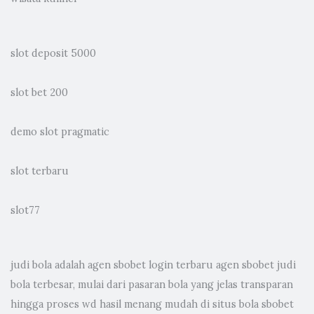
slot deposit 5000
slot bet 200
demo slot pragmatic
slot terbaru
slot77
judi bola
adalah agen sbobet login terbaru agen sbobet judi
bola terbesar, mulai dari pasaran bola yang jelas transparan
hingga proses wd hasil menang mudah di situs bola sbobet