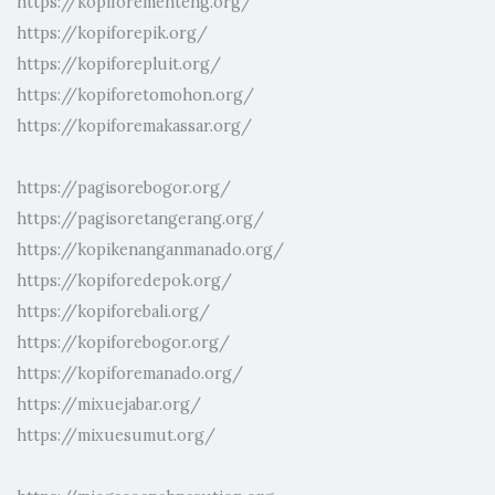
https://kopiforementeng.org/
https://kopiforepik.org/
https://kopiforepluit.org/
https://kopiforetomohon.org/
https://kopiforemakassar.org/
https://pagisorebogor.org/
https://pagisoretangerang.org/
https://kopikenanganmanado.org/
https://kopiforedepok.org/
https://kopiforebali.org/
https://kopiforebogor.org/
https://kopiforemanado.org/
https://mixuejabar.org/
https://mixuesumut.org/