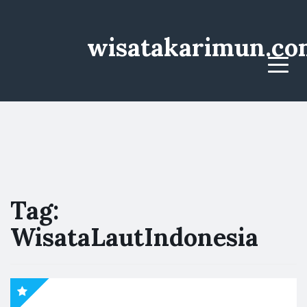
wisatakarimun.co
Menu
Tag:
WisataLautIndonesia