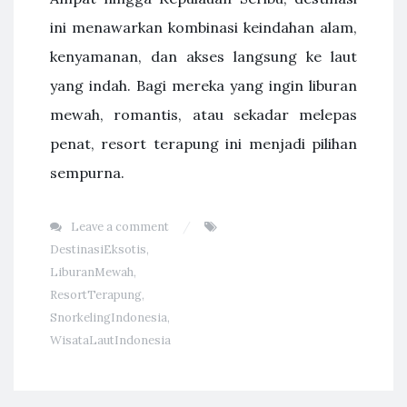
ini menawarkan kombinasi keindahan alam,
kenyamanan, dan akses langsung ke laut
yang indah. Bagi mereka yang ingin liburan
mewah, romantis, atau sekadar melepas
penat, resort terapung ini menjadi pilihan
sempurna.
Leave a comment
DestinasiEksotis
,
LiburanMewah
,
ResortTerapung
,
SnorkelingIndonesia
,
WisataLautIndonesia