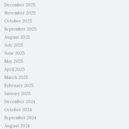
December 2025
November 2025
October 2025
September 2025
August 2025
July 2025
June 2025
May 2025
April 2025
March 2025
February 2025
January 2025
December 2024
October 2024
September 2024
August 2024