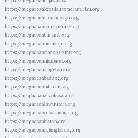
https://miegacoanbajawa.org
https://miegacoankepulauanmerantiriau.org
https://miegacoankotamobagu.org
https://miegacoanmurungraya.org
https://miegacoanbimantb.org
https://miegacoannmamuju.org
https://miegacoanmanggaraintt.org
https://miegacoanniasbarat.org
https://miegacoanmagetan.org
https://miegacoanbadung.org
https://miegacoantabanan.org
https://miegacoanacehbesar.org
https://miegacoanluwuutara.org
https://miegacoantobasamosir.org
https://miegacoanbuton.org
https://miegacoanrejanglebong.org