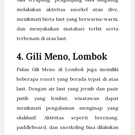
melakukan aktivitas snorkel atau dive,
menikmati biota laut yang berwarna-warni,
dan menyaksikan matahari terbit serta
terbenam di atas laut.
4. Gili Meno, Lombok
Pulau Gili Meno di Lombok juga memiliki
beberapa resort yang berada tepat di atas
laut. Dengan air laut yang jernih dan pasir
putih yang lembut, wisatawan dapat
menikmati pengalaman menginap yang
eksklusif. Aktivitas seperti berenang,
paddleboard, dan snorkeling bisa dilakukan