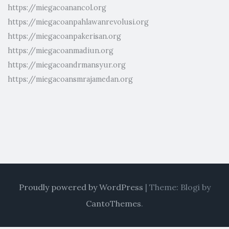
https://miegacoanancol.org
https://miegacoanpahlawanrevolusi.org
https://miegacoanpakerisan.org
https://miegacoanmadiun.org
https://miegacoandrmansyur.org
https://miegacoansmrajamedan.org
Proudly powered by WordPress
|
Theme: Blogi by
CantoThemes
.