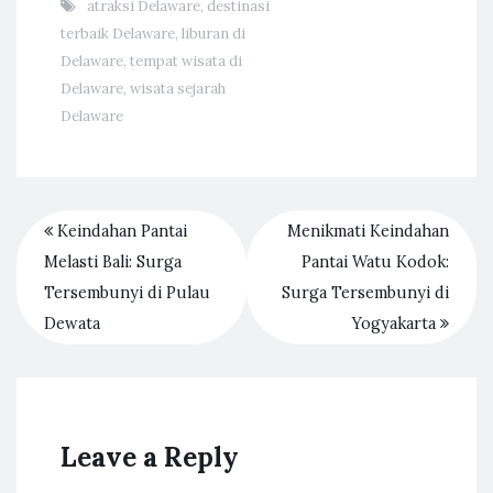
atraksi Delaware
,
destinasi
terbaik Delaware
,
liburan di
Delaware
,
tempat wisata di
Delaware
,
wisata sejarah
Delaware
Keindahan Pantai
Menikmati Keindahan
Melasti Bali: Surga
Pantai Watu Kodok:
Tersembunyi di Pulau
Surga Tersembunyi di
Dewata
Yogyakarta
Leave a Reply