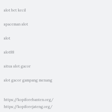
slot bet kecil
spaceman slot
slot
slot88
situs slot gacor
slot gacor gampang menang
https://kopiforebanten.org/
https://kopiforejateng.org/