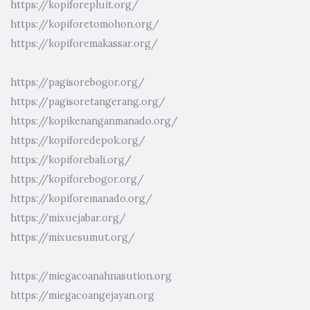
https://kopiforepluit.org/
https://kopiforetomohon.org/
https://kopiforemakassar.org/
https://pagisorebogor.org/
https://pagisoretangerang.org/
https://kopikenanganmanado.org/
https://kopiforedepok.org/
https://kopiforebali.org/
https://kopiforebogor.org/
https://kopiforemanado.org/
https://mixuejabar.org/
https://mixuesumut.org/
https://miegacoanahnasution.org
https://miegacoangejayan.org