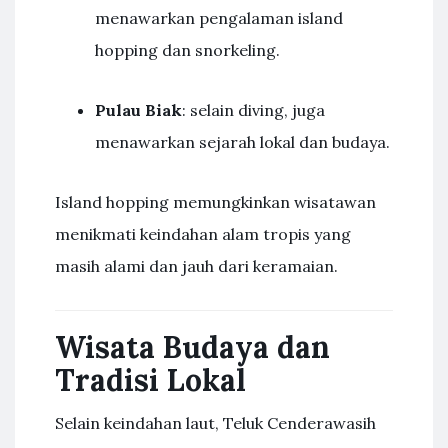
menawarkan pengalaman island
hopping dan snorkeling.
Pulau Biak
: selain diving, juga
menawarkan sejarah lokal dan budaya.
Island hopping memungkinkan wisatawan
menikmati keindahan alam tropis yang
masih alami dan jauh dari keramaian.
Wisata Budaya dan
Tradisi Lokal
Selain keindahan laut, Teluk Cenderawasih