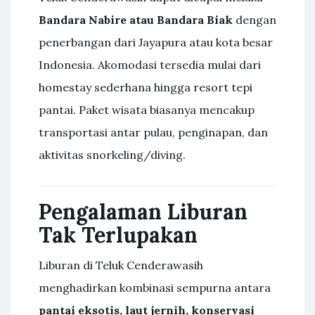
Bandara Nabire atau Bandara Biak
dengan
penerbangan dari Jayapura atau kota besar
Indonesia. Akomodasi tersedia mulai dari
homestay sederhana hingga resort tepi
pantai. Paket wisata biasanya mencakup
transportasi antar pulau, penginapan, dan
aktivitas snorkeling/diving.
Pengalaman Liburan
Tak Terlupakan
Liburan di Teluk Cenderawasih
menghadirkan kombinasi sempurna antara
pantai eksotis, laut jernih, konservasi