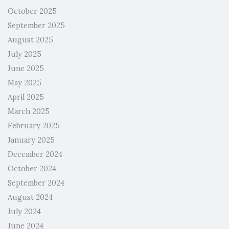
October 2025
September 2025
August 2025
July 2025
June 2025
May 2025
April 2025
March 2025
February 2025
January 2025
December 2024
October 2024
September 2024
August 2024
July 2024
June 2024