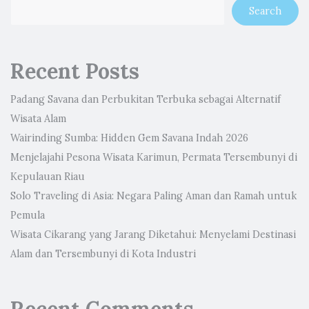
Search
Recent Posts
Padang Savana dan Perbukitan Terbuka sebagai Alternatif
Wisata Alam
Wairinding Sumba: Hidden Gem Savana Indah 2026
Menjelajahi Pesona Wisata Karimun, Permata Tersembunyi di
Kepulauan Riau
Solo Traveling di Asia: Negara Paling Aman dan Ramah untuk
Pemula
Wisata Cikarang yang Jarang Diketahui: Menyelami Destinasi
Alam dan Tersembunyi di Kota Industri
Recent Comments