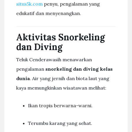
situs5k.com
penyu, pengalaman yang
edukatif dan menyenangkan.
Aktivitas Snorkeling
dan Diving
Teluk Cenderawasih menawarkan
pengalaman
snorkeling dan diving kelas
dunia
. Air yang jernih dan biota laut yang
kaya memungkinkan wisatawan melihat:
Ikan tropis berwarna-warni.
Terumbu karang yang sehat.