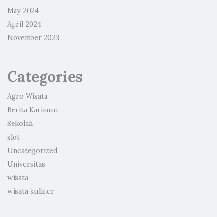
May 2024
April 2024
November 2023
Categories
Agro Wisata
Berita Karimun
Sekolah
slot
Uncategorized
Universitas
wisata
wisata kuliner