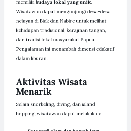
memiliki
budaya lokal yang unik
.
Wisatawan dapat mengunjungi desa-desa
nelayan di Biak dan Nabire untuk melihat
kehidupan tradisional, kerajinan tangan,
dan tradisi lokal masyarakat Papua.
Pengalaman ini menambah dimensi edukatif
dalam liburan.
Aktivitas Wisata
Menarik
Selain snorkeling, diving, dan island
hopping, wisatawan dapat melakukan:
Fotografi alam dan bawah laut
.