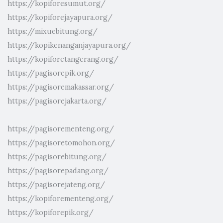
https://kopiforesumut.org/
https://kopiforejayapura.org/
https://mixuebitung.org/
https://kopikenanganjayapura.org/
https://kopiforetangerang.org/
https://pagisorepik.org/
https://pagisoremakassar.org/
https://pagisorejakarta.org/
https://pagisorementeng.org/
https://pagisoretomohon.org/
https://pagisorebitung.org/
https://pagisorepadang.org/
https://pagisorejateng.org/
https://kopiforementeng.org/
https://kopiforepik.org/