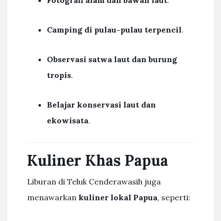
Camping di pulau-pulau terpencil
.
Observasi satwa laut dan burung
tropis
.
Belajar konservasi laut dan
ekowisata
.
Kuliner Khas Papua
Liburan di Teluk Cenderawasih juga
menawarkan
kuliner lokal Papua
, seperti: