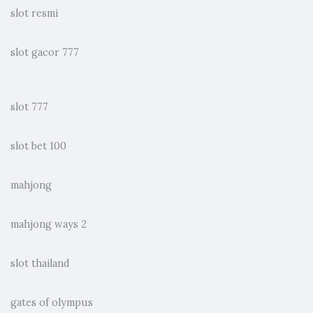
slot resmi
slot gacor 777
slot 777
slot bet 100
mahjong
mahjong ways 2
slot thailand
gates of olympus