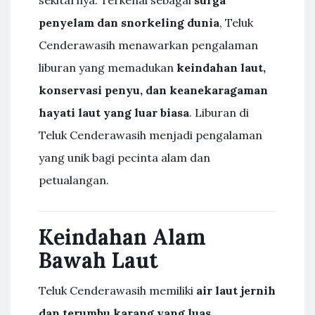
penyelam dan snorkeling dunia
, Teluk
Cenderawasih menawarkan pengalaman
liburan yang memadukan
keindahan laut,
konservasi penyu, dan keanekaragaman
hayati laut yang luar biasa
. Liburan di
Teluk Cenderawasih menjadi pengalaman
yang unik bagi pecinta alam dan
petualangan.
Keindahan Alam
Bawah Laut
Teluk Cenderawasih memiliki
air laut jernih
dan terumbu karang yang luas
,