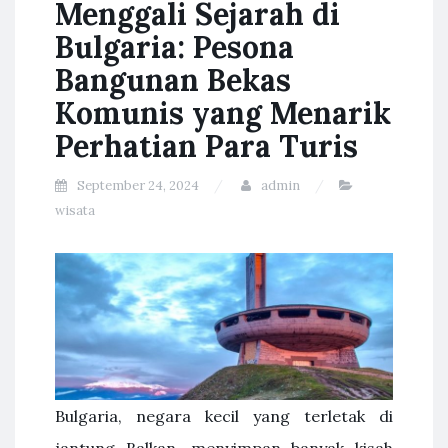
Menggali Sejarah di
Bulgaria: Pesona
Bangunan Bekas
Komunis yang Menarik
Perhatian Para Turis
September 24, 2024
admin
wisata
Bulgaria, negara kecil yang terletak di
jantung Balkan, menyimpan banyak kisah