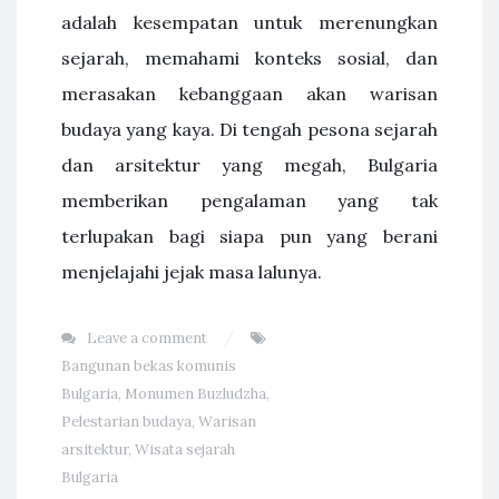
adalah kesempatan untuk merenungkan
sejarah, memahami konteks sosial, dan
merasakan kebanggaan akan warisan
budaya yang kaya. Di tengah pesona sejarah
dan arsitektur yang megah, Bulgaria
memberikan pengalaman yang tak
terlupakan bagi siapa pun yang berani
menjelajahi jejak masa lalunya.
Leave a comment
Bangunan bekas komunis
Bulgaria
,
Monumen Buzludzha
,
Pelestarian budaya
,
Warisan
arsitektur
,
Wisata sejarah
Bulgaria