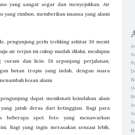
ana yang sangat segar dan menyejukkan. Air
hijau yang rimbun, memberikan nuansa yang alami
e, pengunjung perlu trekking sekitar 30 menit
A
uju air terjun ini cukup mudah dilalui, meskipun
J
 curam dan licin. Di sepanjang perjalanan,
F
gan hutan tropis yang indah, dengan suara
D
N
 menambah kesan alami.
O
S
, pengunjung dapat menikmati keindahan alam
A
yang jatuh deras dari ketinggian. Bagi para
J
da beberapa spot foto yang menawarkan
J
ini. Bagi yang ingin merasakan sensasi lebih,
M