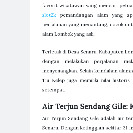
favorit wisatawan yang mencari petua
slot2k
pemandangan alam yang spek
perjalanan yang menantang, cocok unt
alam Lombok yang asli.
Terletak di Desa Senaru, Kabupaten Lom
dengan melakukan perjalanan mel
menyenangkan. Selain keindahan alamny
Tiu Kelep juga memiliki nilai histor
setempat.
Air Terjun Sendang Gile
Air Terjun Sendang Gile adalah air t
Senaru. Dengan ketinggian sekitar 31 me