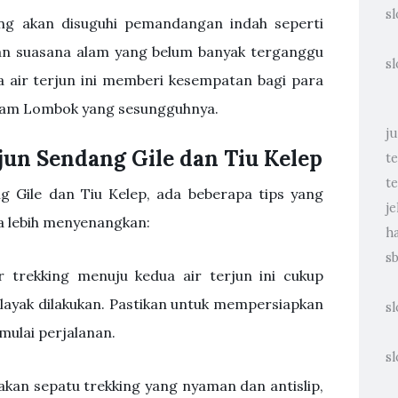
sl
ung akan disuguhi pemandangan indah seperti
, dan suasana alam yang belum banyak terganggu
sl
a air terjun ini memberi kesempatan bagi para
lam Lombok yang sesungguhnya.
ju
jun Sendang Gile dan Tiu Kelep
te
te
 Gile dan Tiu Kelep, ada beberapa tips yang
j
a lebih menyenangkan:
h
s
 trekking menuju kedua air terjun ini cukup
 layak dilakukan. Pastikan untuk mempersiapkan
sl
mulai perjalanan.
sl
kan sepatu trekking yang nyaman dan antislip,