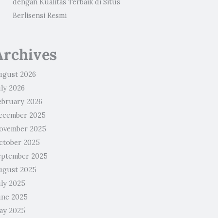
dengan Kualitas Terbaik di Situs
Berlisensi Resmi
Archives
ugust 2026
uly 2026
ebruary 2026
ecember 2025
ovember 2025
ctober 2025
eptember 2025
ugust 2025
uly 2025
une 2025
ay 2025