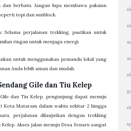
icin dan berbatu. Jangan lupa membawa pakaian
sl
seperti topi dan sunblock.
sl
:
Selama perjalanan trekking, pastikan untuk
ilan ringan untuk menjaga energi.
m
m
nkan untuk menggunakan pemandu lokal yang
anan Anda lebih aman dan mudah.
sl
Sendang Gile dan Tiu Kelep
g
Gile dan Tiu Kelep, pengunjung dapat menuju
ri Kota Mataram dalam waktu sekitar 2 hingga
sl
aru, perjalanan dilanjutkan dengan trekking
s
u Kelep. Akses jalan menuju Desa Senaru sangat