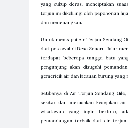
yang cukup deras, menciptakan suas
terjun ini dikelilingi oleh pepohonan 
dan menenangkan.
Untuk mencapai Air Terjun Sendang Gil
dari pos awal di Desa Senaru. Jalur men
terdapat beberapa tangga batu yang
pengunjung akan disuguhi pemandan
gemericik air dan kicauan burung yang
Setibanya di Air Terjun Sendang Gile
sekitar dan merasakan kesejukan air 
wisatawan yang ingin berfoto, a
pemandangan terbaik dari air terjun 