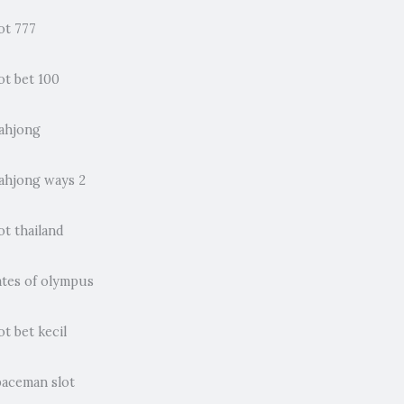
ot 777
ot bet 100
ahjong
ahjong ways 2
ot thailand
ates of olympus
ot bet kecil
paceman slot