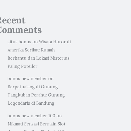
Recent
Comments
situs bonus
on
Wisata Horor di
Amerika Serikat: Rumah
Berhantu dan Lokasi Misterius
Paling Populer
bonus new member
on
Berpetualang di Gunung
Tangkuban Perahu: Gunung
Legendaris di Bandung
bonus new member 100
on
Nikmati Sensasi Bermain Slot