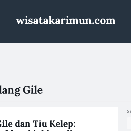
wisatakarimun.com
dang Gile
S
ile dan Tiu Kelep: