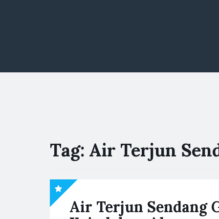
Tag:
Air Terjun Sen
Air Terjun Sendang G